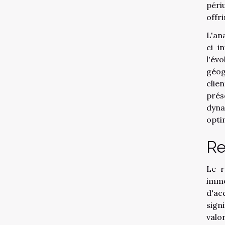
péri
offr
L'an
ci i
l'év
géog
clie
prés
dyna
opti
Re
Le r
immo
d'ac
sign
valo