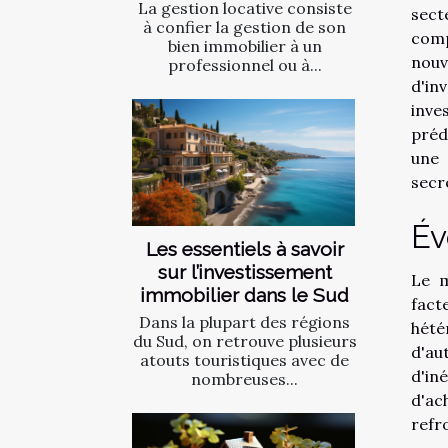
La gestion locative consiste
sect
à confier la gestion de son
comp
bien immobilier à un
nouv
professionnel ou à...
d'in
inve
préd
une 
secr
Év
Les essentiels à savoir
sur l’investissement
Le m
immobilier dans le Sud
fact
Dans la plupart des régions
hété
du Sud, on retrouve plusieurs
d'au
atouts touristiques avec de
d'in
nombreuses...
d'ac
refro