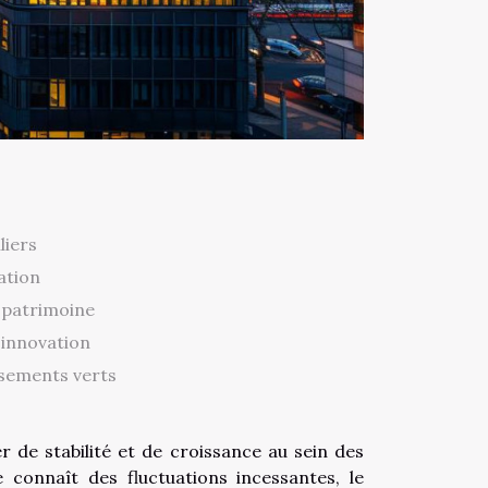
liers
ation
 patrimoine
'innovation
ssements verts
r de stabilité et de croissance au sein des
e connaît des fluctuations incessantes, le