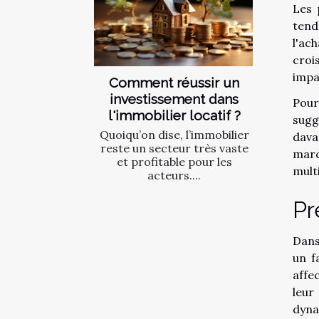
Les 
tend
l'ac
croi
impa
Comment réussir un
investissement dans
Pour
l'immobilier locatif ?
sugg
Quoiqu’on dise, l’immobilier
dava
reste un secteur très vaste
marc
et profitable pour les
multi
acteurs....
Pr
Dans
un f
affe
leur
dyna