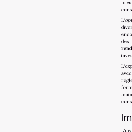
pres
cons
L'
opt
dive
enco
des 
ren
inve
L'ex
avec
régl
form
main
cons
Im
L'in