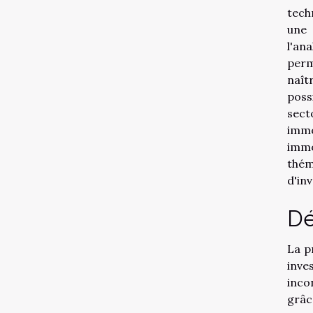
tech
une 
l'an
perm
naît
possi
sect
immo
immo
thém
d'in
Dé
La p
inve
inco
grâc