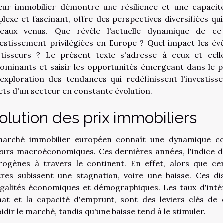
eur immobilier démontre une résilience et une capacité
lexe et fascinant, offre des perspectives diversifiées qui 
eaux venus. Que révèle l'actuelle dynamique de ce
vestissement privilégiées en Europe ? Quel impact les év
stisseurs ? Le présent texte s'adresse à ceux et cell
ominants et saisir les opportunités émergeant dans le 
exploration des tendances qui redéfinissent l'investis
ets d'un secteur en constante évolution.
olution des prix immobiliers
arché immobilier européen connaît une dynamique com
eurs macroéconomiques. Ces dernières années, l'indice d
rogènes à travers le continent. En effet, alors que cer
tres subissent une stagnation, voire une baisse. Ces di
égalités économiques et démographiques. Les taux d'inté
hat et la capacité d'emprunt, sont des leviers clés de
idir le marché, tandis qu'une baisse tend à le stimuler.