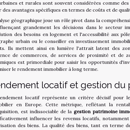
urbaines et rurales sont souvent considérées comme des o
ir des avantages spécifiques en termes de coûts et de qualit
alyse géographique joue un rôle pivot dans la compréhen
nfluençant grandement les décisions dans le secteur i
olution des besoins en logement et l'accessibilité aux pôl
raphe urbain ou le conseiller en investissement immobil
nts. Ils mettent ainsi en lumière l'attrait latent des z
ence de commerces, de services de proximité et de zo
miques est primordiale pour saisir les opportunités d'in
miser le rendement immobilier à long terme.
ndement locatif et gestion du 
endement locatif représente un critère décisif pour l
bilier en Europe. Cette métrique, reflétant la renta
quisition, est indissociable de la
gestion patrimoine immo
ificativement influencer les revenus locatifs, notamme
risation des biens. La qualité des biens, tant en terme 