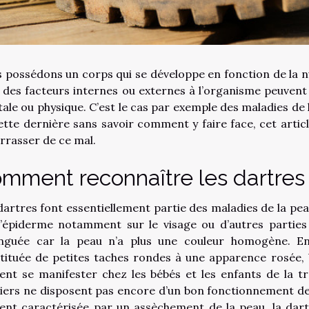
 possédons un corps qui se développe en fonction de la nutr
 des facteurs internes ou externes à l’organisme peuvent
ale ou physique. C’est le cas par exemple des maladies de 
ette dernière sans savoir comment y faire face, cet art
rrasser de ce mal.
mment reconnaître les dartres 
dartres font essentiellement partie des maladies de la 
l’épiderme notamment sur le visage ou d’autres parties
inguée car la peau n’a plus une couleur homogène. Enc
tituée de petites taches rondes à une apparence rosée, b
ent se manifester chez les bébés et les enfants de la t
iers ne disposent pas encore d’un bon fonctionnement de
ent caractérisée par un assèchement de la peau, la dart