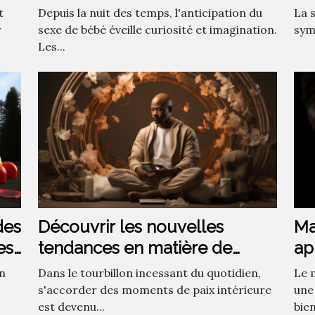
du sexe de bébé
t
Depuis la nuit des temps, l'anticipation du
La s
r
sexe de bébé éveille curiosité et imagination.
symb
Les...
Ma
des
Découvrir les nouvelles
ap
es
tendances en matière de
méditation pour améliorer le
Le 
on
Dans le tourbillon incessant du quotidien,
bien-être au quotidien
une
s'accorder des moments de paix intérieure
bien
est devenu...