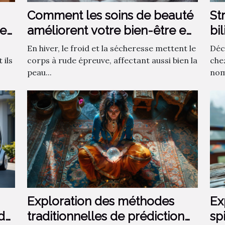
Comment les soins de beauté
St
et
améliorent votre bien-être en
bi
hiver ?
en
En hiver, le froid et la sécheresse mettent le
Déc
ils
corps à rude épreuve, affectant aussi bien la
che
peau...
nom
Exploration des méthodes
Ex
 de
traditionnelles de prédiction
sp