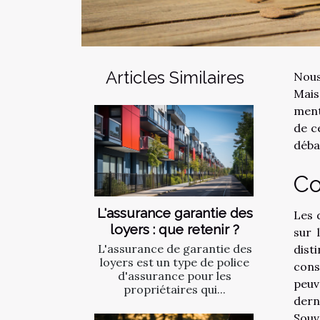
Articles Similaires
Nous
Mais
ment
de c
déba
Co
L'assurance garantie des
Les 
loyers : que retenir ?
sur 
L'assurance de garantie des
dist
loyers est un type de police
cons
d'assurance pour les
peuv
propriétaires qui...
dern
Souv