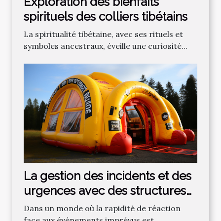
Exploration des bienfaits
spirituels des colliers tibétains
La spiritualité tibétaine, avec ses rituels et
symboles ancestraux, éveille une curiosité...
La gestion des incidents et des
urgences avec des structures
gonflables publicitaires
Dans un monde où la rapidité de réaction
face aux événements imprévus est