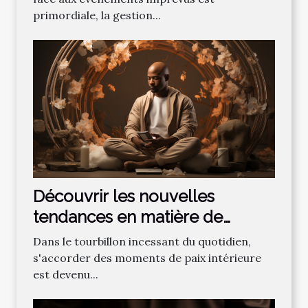
primordiale, la gestion...
Découvrir les nouvelles
tendances en matière de
méditation pour améliorer le
Dans le tourbillon incessant du quotidien,
bien-être au quotidien
s'accorder des moments de paix intérieure
est devenu...