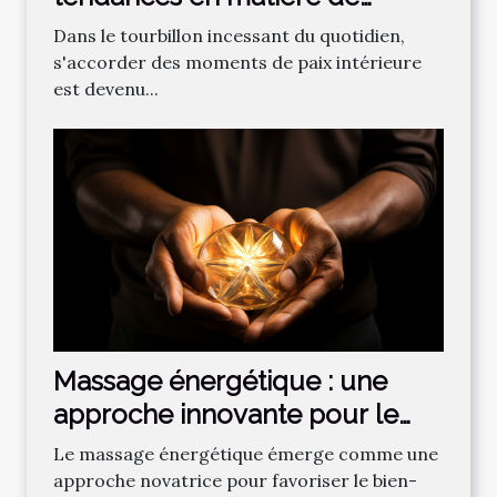
méditation pour améliorer le
Dans le tourbillon incessant du quotidien,
bien-être au quotidien
s'accorder des moments de paix intérieure
est devenu...
Massage énergétique : une
approche innovante pour le
corps et la santé
Le massage énergétique émerge comme une
approche novatrice pour favoriser le bien-