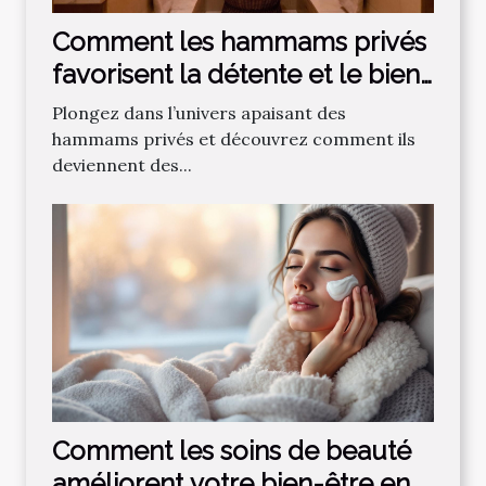
Comment les hammams privés
favorisent la détente et le bien-
être ?
Plongez dans l’univers apaisant des
hammams privés et découvrez comment ils
deviennent des...
Comment les soins de beauté
améliorent votre bien-être en